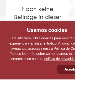
Noch keine
Beiträge in dieser
Sprache
Usamos cookies
veröffentlicht
Este sitio web utiliza cookies para mejorar tu
Sobald neue Beiträge
experiencia y analizar el tráfico. Al continuar
veröffentlicht wurden,
navegando, aceptas nuestra Política de Cookies.
erscheinen diese hier.
Puedes leer más sobre cómo usamos tus datos
personales en nuestra
política de privacidad
Aceptar