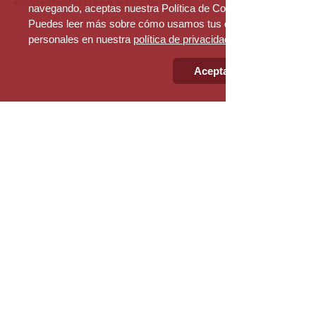
emitirse informes previos al inicio de labores.
navegando, aceptas nuestra Política de Cookies.
Puedes leer más sobre cómo usamos tus datos
personales en nuestra
política de privacidad
Aceptar
Sede Bogotá
Transversal 55a # 115 a - 06
​Bogotá D.C - Colombia
PBX:
+57 (601) 530 78 03
Sede Medellín
Calle 9 No. 43 A - 31 Of. 209
​Medellín - Colombia
PBX:
+57 (601) 530 78 03