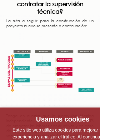
contratar la supervisión
técnica?
La ruta a seguir para la construcción de un
proyecto nuevo se presente a continuación:
Tenga en cuenta que la supervisión técnica
Usamos cookies
independiente, deberá ser contratada ANTES
de empezar las labores constructivas y en caso
Este sitio web utiliza cookies para mejorar tu
de que la aseguradora exija los Informes de
seguro según metodología OCT, también deben
experiencia y analizar el tráfico. Al continuar