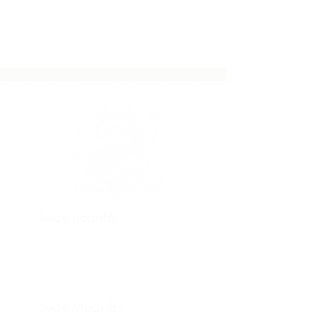
Sede Bogotá
Transversal 55a # 115 a - 06
​Bogotá D.C - Colombia
PBX:
+57 (601) 530 78 03
Sede Medellín