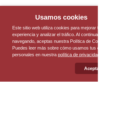
Calle 9 No. 43 A - 31 Of. 209
​Medellín - Colombia
Usamos cookies
PBX:
+57 (601) 530 78 03
Este sitio web utiliza cookies para mejorar tu
experiencia y analizar el tráfico. Al continuar
Comercial
navegando, aceptas nuestra Política de Cookies.
Puedes leer más sobre cómo usamos tus datos
comercial@grupoindesco.com
Movil:
+57 322 829 13 64
personales en nuestra
política de privacidad
Aceptar