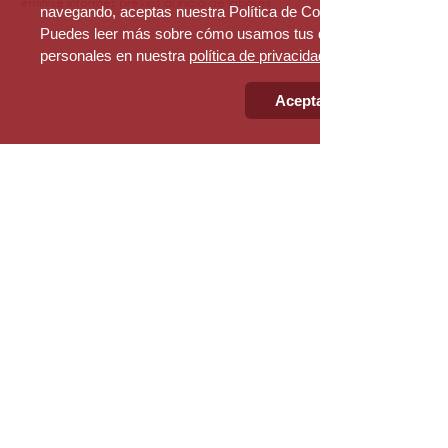
emitirse informes previos al inicio de labores.
navegando, aceptas nuestra Política de Cookies.
Puedes leer más sobre cómo usamos tus datos
personales en nuestra
política de privacidad
Aceptar
Sede Bogotá
Transversal 55a # 115 a - 06
​Bogotá D.C - Colombia
PBX:
+57 (601) 530 78 03
Sede Medellín
Calle 9 No. 43 A - 31 Of. 209
​Medellín - Colombia
PBX:
+57 (601) 530 78 03