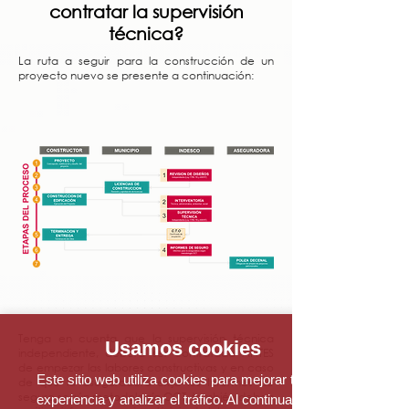
contratar la supervisión
técnica?
La ruta a seguir para la construcción de un
proyecto nuevo se presente a continuación:
Tenga en cuenta que la supervisión técnica
Usamos cookies
independiente, deberá ser contratada ANTES
de empezar las labores constructivas y en caso
Este sitio web utiliza cookies para mejorar tu
de que la aseguradora exija los Informes de
seguro según metodología OCT, también deben
experiencia y analizar el tráfico. Al continuar