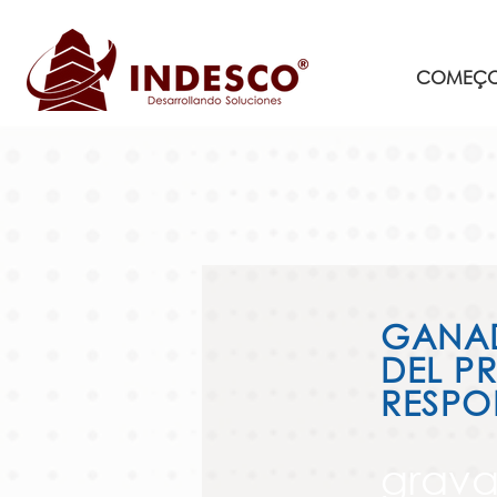
COMEÇ
GANA
DEL P
RESPO
grava