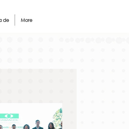
a de
More