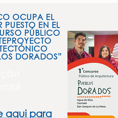
CO OCUPA EL
R PUESTO EN EL
RSO PÚBLICO
TEPROYECTO
TECTÓNICO
LOS DORADOS”
ação
cial
e aqui para