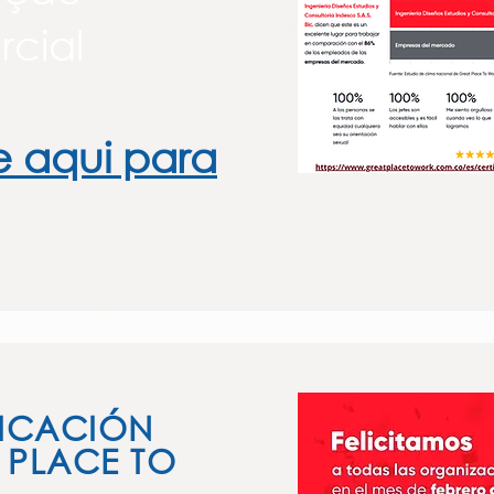
cial
e aqui para
FICACIÓN
 PLACE TO