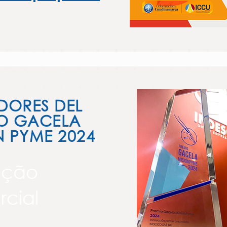
ORES DEL
O GACELA
N PYME 2024
ação
cial