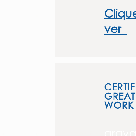
Cliqu
ver
CERTI
GREAT
WORK
grav