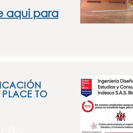
e aqui para
FICACIÓN
 PLACE TO
ação