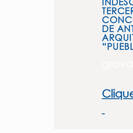
INDES
TERCE
CONCU
DE AN
ARQUI
“PUEB
grava
Cliqu