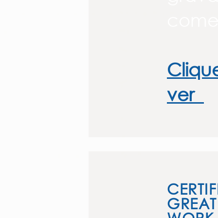
comer
Cliqu
ver
CERTI
GREAT
WORK