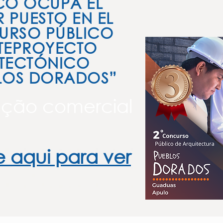
CO OCUPA EL
R PUESTO EN EL
RSO PÚBLICO
TEPROYECTO
TECTÓNICO
LOS DORADOS”
ção comercial
e aqui para ver