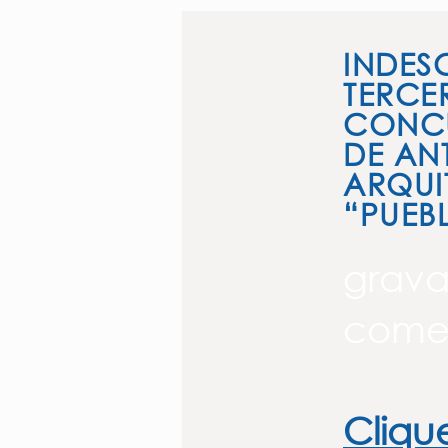
INDES
TERCE
CONCU
DE AN
ARQUI
“PUEB
grav
comer
Cliqu