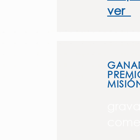
ver
GANAD
PREMI
MISIÓ
grav
comer